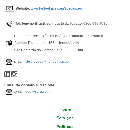
Website
:
www.helloethics.com/sbsolucoes
Telefone no Brasil, sem custo da ligação
: 0800 095 9031
Carta: Endereçada à Comissão de Conduta localizada à
Avenida Piraporinha, 166 – Jordanópolis
São Bernardo do Campo – SP – 09891-000
E-mail:
sbsolucoes@helloethics.com
Canal de contato DPO Solví
E-mail:
dpo@solvi.com
Home
Serviços
Políticas